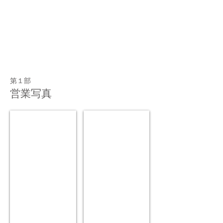
第１部
営業写真
金賞 気持ちの良い違和 感
銀賞 妹ができたよ
曽
笹
根
田
俊
浩
介
太
（曽
郎
根
（サ
写
サ
真
ダ
館）
写
真
館）