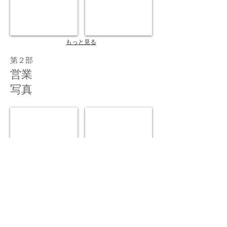
真
館）
もっと見る
第２部
営業
写真
金賞 S君のプロフィー ル
銀賞 二十歳の思い出 に
鴻
大
野
高
節
景
夫
士
（鴻
（オ
野
オ
写
タ
真
カ
館）
フ
ォ
ト
ス
タ