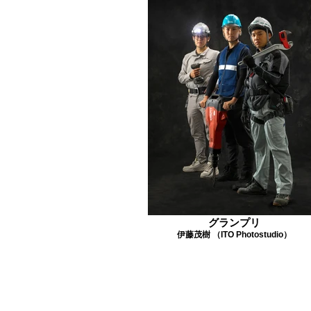
グランプリ
伊藤茂樹 （ITO Photostudio）